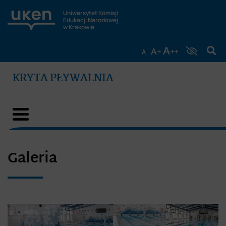
Uniwersytet Komisji
Edukacji Narodowej
w Krakowie
KRYTA PŁYWALNIA
Galeria